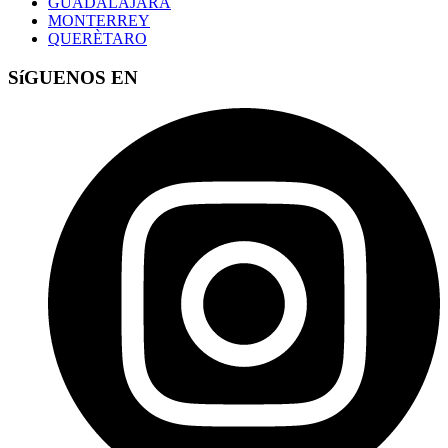
GUADALAJARA
MONTERREY
QUERÈTARO
SíGUENOS EN